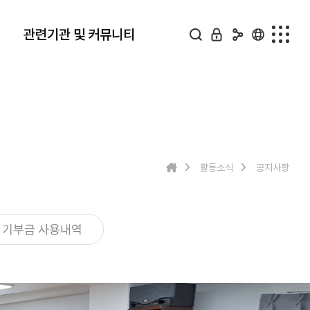
관련기관 및 커뮤니티
업 및 소상공지원
관련기관 및 커뮤니티
소상공지원
재난안전지원단
소기업지원
국제표준안전재단
활동소식
공지사항
체제휴현황
관련기관
제품소개
사진앨범
기부금 사용내역
pping mall
유튜브
협회일정