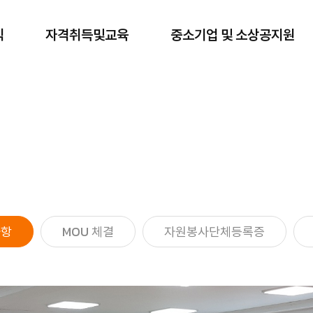
식
자격취득및교육
중소기업 및 소상공지원
식
자격취득및교육
중소기
동
재난관리사
론소식
교육신청
중
항
자료실
업
결
교육신청리스트
사항
MOU 체결
자원봉사단체등록증
등록증
교육지원
sho
내역