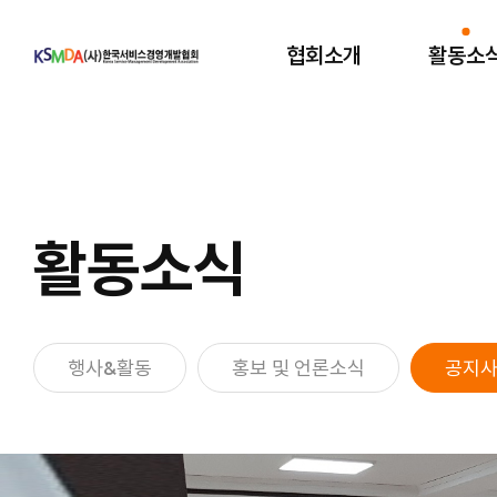
협회소개
활동소
협회소개
활동소
인사말
행사&활
경영개발협회소개
홍보 및 언
활동소식
재난관리사
공지사
재난안전지원단
MOU 체
행사&활동
홍보 및 언론소식
공지
조직도
자원봉사단체
오시는길
기부금 사용