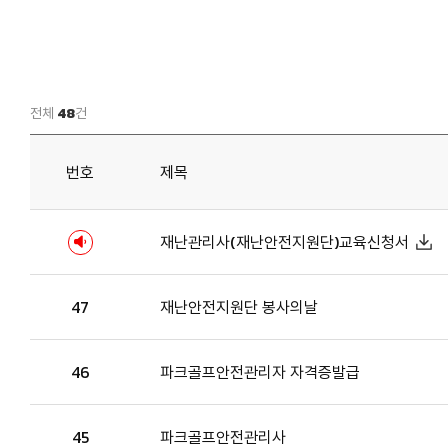
전체
48
건
번호
제목
재난관리사(재난안전지원단)교육신청서
47
재난안전지원단 봉사의날
46
파크골프안전관리자 자격증발급
45
파크골프안전관리사