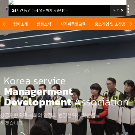
24
시간 동안 다시 열람하지 않습니다.
닫기
협회소개
협회소개
활동소식
자격취득및교육
중소기업 및 소상공지원
활동소식
자격취득및교육
중소기업 및 소상공지원
Korea service
관련기관 및 커뮤니티
Managerment
Development
Association
소상공지원으로 사회의 안정과 번영을위해 최선을
다하겠습니다.